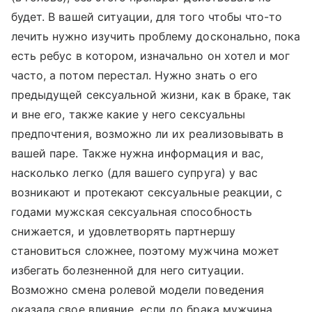
будет. В вашей ситуации, для того чтобы что-то
лечить нужно изучить проблему досконально, пока
есть ребус в котором, изначально он хотел и мог
часто, а потом перестал. Нужно знать о его
предыдущей сексуальной жизни, как в браке, так
и вне его, также какие у него сексуальны
предпочтения, возможно ли их реализовывать в
вашей паре. Также нужна информация и вас,
насколько легко (для вашего супруга) у вас
возникают и протекают сексуальные реакции, с
годами мужская сексуальная способность
снижается, и удовлетворять партнершу
становиться сложнее, поэтому мужчина может
избегать болезненной для него ситуации.
Возможно смена ролевой модели поведения
оказала свое влияние, если до брака мужчина