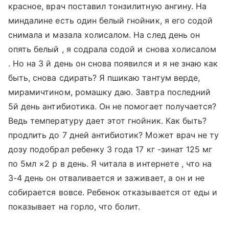
красное, врач поставил тонзилитную ангину. На
миндалине есть один белый гнойник, я его содой
снимала и мазала холисалом. На след день он
опять белый , я содрала содой и снова холисалом
. Но на 3 й день он снова появился и я не знаю как
быть, снова сдирать? Я пшикаю тантум верде,
мирамичтином, ромашку даю. Завтра последний
5й день антибиотика. Он не помогает получается?
Ведь температуру дает этот гнойник. Как быть?
продлить до 7 дней антибиотик? Может врач не ту
дозу подобрал ребенку 3 года 17 кг -зинат 125 мг
по 5мл ×2 р в день. Я читала в интернете , что на
3-4 день он отваливается и заживает, а он и не
собирается вовсе. Ребенок отказывается от еды и
показывает на горло, что болит.