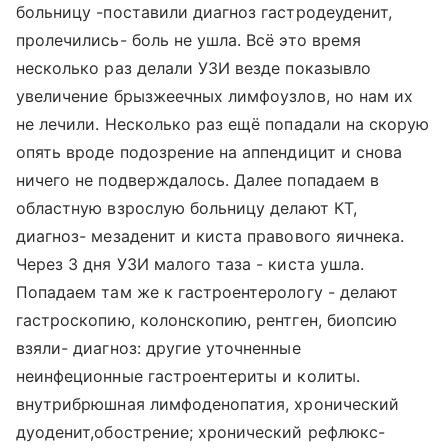
больницу -поставили диагноз гастродеуденит,
пролечились- боль не ушла. Всё это время
несколько раз делали УЗИ везде показывло
увеличение брызжеечных лимфоузлов, но нам их
не лечили. Несколько раз ещё попадали на скорую
опять вроде подозрение на аппендицит и снова
ничего не подверждалось. Далее попадаем в
областную взрослую больницу делают КТ,
диагноз- мезаденит и киста правового яичнека.
Через 3 дня УЗИ малого таза - киста ушла.
Попадаем там же к гастроентерологу - делают
гастроскопию, колонскопию, рентген, биопсию
взяли- диагноз: другие уточненные
неинфеционные гастроентериты и колиты.
внутрибрюшная лимфоденопатия, хронический
дуоденит,обострение; хронический рефлюкс-