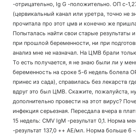
-отрицательно, Ig G -положительно. ОП с-1,27
(цервикальный канал или уретра, точно не 
прочитала про этот цмв и конечно же пришла
Попыталась найти свои старые результаты и
при прошлой беременности, ни при подготов
анализ мне не назначал. На ЦМВ брали толь
То есть получается, я не знаю были ли у мен
беременность на сроке 5-6 недель болела ОР
принес из сада), справилась без лекарств г
вдруг это был ЦМВ. Скажите, пожалуйста, н
дополнительно провести на этот вирус? Поче
инфекция серьезная. Пересдала вчера в пла
15 недель: CMV IgM -результат 0,1. Норма м
-результат 137,0 ++ AE/мл. Норма больше 6 