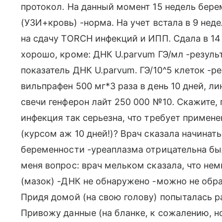
протокол. На данный момент 15 недель бере
(УЗИ+кровь) -норма. На учет встала в 9 нед
на сдачу TORCH инфекций и ИПП. Сдала в 14
хорошо, кроме: ДНК U.parvum ГЭ/мл -результ
показатель ДНК U.parvum. ГЭ/10^5 клеток -ре
вильпрафен 500 мг*3 раза в день 10 дней, ли
свечи генферон лайт 250 000 №10. Скажите, 
инфекция так серьезна, что требует примен
(курсом аж 10 дней!)? Врач сказала начинать
беременности -уреаплазма отрицательна б
меня вопрос: врач мельком сказала, что нем
(мазок) -ДНК не обнаружено -можно не обра
Придя домой (на свою голову) попыталась ра
Привожу данные (на бланке, к сожалению, но