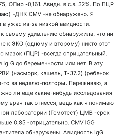
5, ОПир -0,161. Авидн. в с.з. 32%. По ПЦР
знаю) -ДНК CMV -не обнаружено. Я
 в ужас из-за низкой авидности.
 к своему удивлению обнаружила, что ни
ке к ЭКО (одному и второму) никто этот
ко мазок (ПЦР) -всегда отрицательный.
я Ig G до беременности или нет. В эту
ВИ (насморк, кашель, T-37.2) (ребенок
де-то за неделю-полторы. Переживаю, а
ужно ли еще какие-нибудь исследования
му врач так отнесся, ведь как я понимаю
тной лаборатории (Гемотест) ЦМВ -срок
еньше 0,85 -отрицательно. СMV IGG
-антитела обнаружены. Авидность IgG