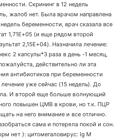
менности. Скрининг в 12 недель
ель, жалоб нет. Была врачом направлена
 недель беременности, врач сказала все
ат 1,71Е+05 (и еще рядом второй
зультат 2,15Е+04). Назначила лечение:
некс 2 капсулы*3 раза в день -1 месяц,
пожалуйста, действительно ли эта
ения антибиотиков при беременности
 лечение уже сейчас (15 недель). До
ыла. И второй еще больше волнующий
ного повышен ЦМВ в крови, но т.к. ПЦР
щать на него внимание и все отлично.
зобраться сама и потеряла покой и сон.
рм нет ): цитомегаловирус: Ig M