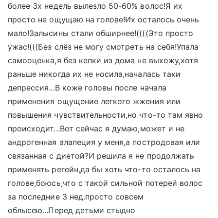
более 3х недель вылезло 50-60% волос!Я их
просто не ощущаю на голове!Их осталось очень
мало!Залысины стали обширнее!((((Это просто
ужас!(((Без слёз не могу смотреть на себя!Упала
самооценка,я без кепки из дома не выхожу,хотя
раньше никогда их не носила,началась таки
депрессия...В коже головы после начала
применения ощущение легкого жжения или
повышения чувствительности,но что-то там явно
происходит...Вот сейчас я думаю,может и не
андрогенная алапеция у меня,а постродовая или
связанная с диетой?И решила я не продолжать
применять регейн,да бы хоть что-то осталось на
голове,боюсь,что с такой сильной потерей волос
за последние 3 нед.просто совсем
облысею...Перед детьми стыдно