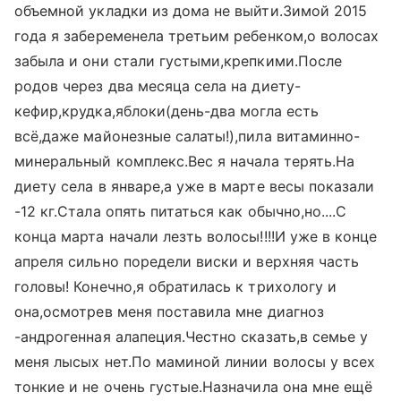
объемной укладки из дома не выйти.Зимой 2015
года я забеременела третьим ребенком,о волосах
забыла и они стали густыми,крепкими.После
родов через два месяца села на диету-
кефир,крудка,яблоки(день-два могла есть
всё,даже майонезные салаты!),пила витаминно-
минеральный комплекс.Вес я начала терять.На
диету села в январе,а уже в марте весы показали
-12 кг.Стала опять питаться как обычно,но....С
конца марта начали лезть волосы!!!!И уже в конце
апреля сильно поредели виски и верхняя часть
головы! Конечно,я обратилась к трихологу и
она,осмотрев меня поставила мне диагноз
-андрогенная алапеция.Честно сказать,в семье у
меня лысых нет.По маминой линии волосы у всех
тонкие и не очень густые.Назначила она мне ещё