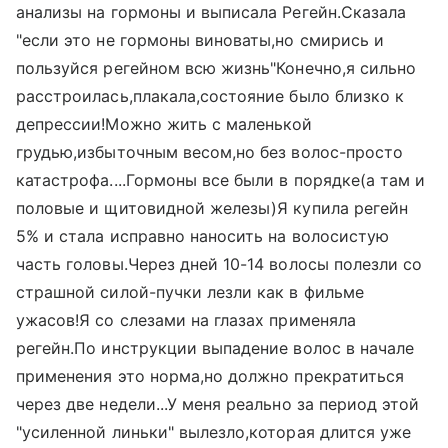
анализы на гормоны и выписала Регейн.Сказала
"если это не гормоны виноваты,но смирись и
пользуйся регейном всю жизнь"Конечно,я сильно
расстроилась,плакала,состояние было близко к
депрессии!Можно жить с маленькой
грудью,избыточным весом,но без волос-просто
катастрофа....Гормоны все были в порядке(а там и
половые и щитовидной железы)Я купила регейн
5% и стала исправно наносить на волосистую
часть головы.Через дней 10-14 волосы полезли со
страшной силой-пучки лезли как в фильме
ужасов!Я со слезами на глазах применяла
регейн.По инструкции выпадение волос в начале
применения это норма,но должно прекратиться
через две недели...У меня реально за период этой
"усиленной линьки" вылезло,которая длится уже