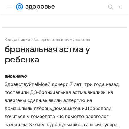
Консультации
Аллергология и иммунология
бронхальная астма у
ребенка
анонимно
Здравствуйте!Моей дочери 7 лет, три года назад
поставили ДЗ-бронхиальная астма.анализы на
алергены сдали:выявили аллергию на
домаш.пыль,плесень,домаш.клещи.Пробовали
лечиться у гомеопата -не помогло.алерголог
назначала 3-хмес.курс пульмикорта и сингуляра,