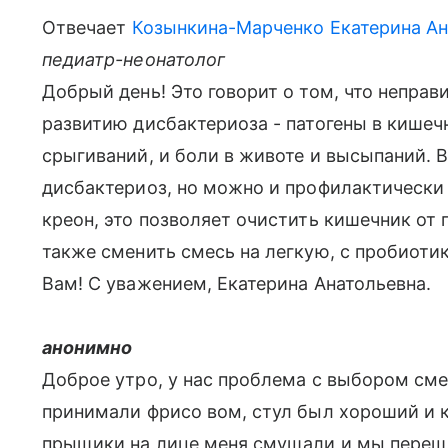
Отвечает
Козынкина-Марченко Екатерина Ан
педиатр-неонатолог
Добрый день! Это говорит о том, что непра
развитию дисбактериоза - патогены в кишеч
срыгиваний, и боли в животе и высыпаний. В 
дисбактериоз, но можно и профилактически 
креон, это позволяет очистить кишечник от 
также сменить смесь на легкую, с пробиоти
Вам! С уважением, Екатерина Анатольевна.
анонимно
Доброе утро, у нас проблема с выбором сме
принимали фрисо вом, стул был хороший и к
прыщики на лице меня смущали и мы перешл