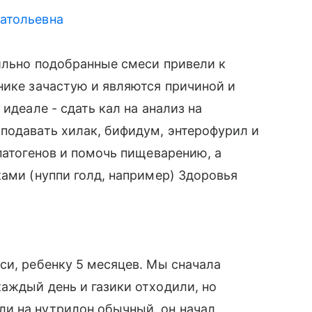
атольевна
вильно подобранные смеси привели к
нике зачастую и являются причиной и
идеале - сдать кал на анализ на
подавать хилак, бифидум, энтерофурил и
патогенов и помочь пищеварению, а
ками (нуппи голд, например) Здоровья
си, ребенку 5 месяцев. Мы сначала
аждый день и газики отходили, но
и на нутрилон обычный, он начал