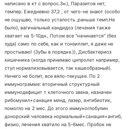
написано в кт с вопрос.Зн.), Паразитов нет,
темпер. Ежедневно 37,2 , от чего-не знают (особо
не ощущаю, только усталость ,раньше темп.Не
было), вагинальный кандидоз (лечения также
хватает на 5-10дн., Потом все "начинается" (без
зуда) само по себе, как и тонзиллит, я даже не
простываю! (Зубы в порядке.)), Дисбактериоз
кишечника (когда принимаю ципролет например,
стул нормализовывается, так кашеобразный).
Ничего не болит, все вяло-текущее. По 2
иммунограмме: вторичный структурный
иммунодефицит т клеточного звена, назначен
рибомунил+санация минд, лазер, антибиотик,
помогло на 2 мес. До этого иммуноглобулин
донорский человека нормальный+санация+антиб,
физио, лечения хватило на 5-6мес. Пробок не