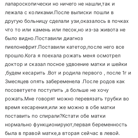
лапароскопически но ничего не нашли,так и
лежала с коликами.После выписки пошли в
другую больницу сделали узи,оказалось в почках
что то или камень или песок,но из-за живота не
было видно.Поставили диагноз
пиелонефрит.Поставили катетор,после него все
прошло.Кога я поехала рожать меня осмотрел
доктор и сказал посное удвоение матки и шейки
,будем кесарить .Вот и родила первого , после 1г и
3месяцев опять забеременела .После родов как
посоветуете поступить ,а больше не хочу
рожать.Мне говорят можно перевязать трубки во
время кесарения,или же можно в обе матки
поставить по спирали?Кстати обе матки
нормально функционируют,первая беременность
была в правой матке,а вторая сейчас в левой.