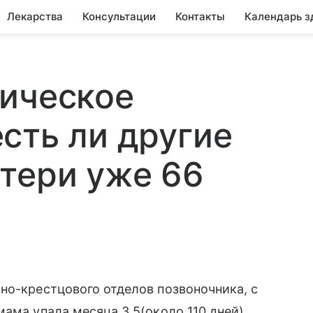
Лекарства
Консультации
Контакты
Календарь з
гическое
сть ли другие
тери уже 66
но-крестцового отделов позвоночника, с
мама упала месяца 3,5(около 110 дней)