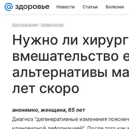
Новости
Статьи
Болезни
Консультации
Неврология
Нужно ли хирур
вмешательство е
альтернативы ма
лет скоро
анонимно, женщина, 65 лет
Диагноз "дегенеративные изменения пояснич
клиновидной деформацией". После того как 