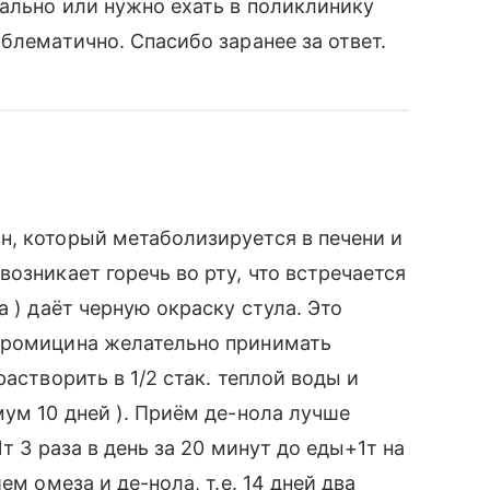
мально или нужно ехать в поликлинику
блематично. Спасибо заранее за ответ.
н, который метаболизируется в печени и
озникает горечь во рту, что встречается
а ) даёт черную окраску стула. Это
тромицина желательно принимать
астворить в 1/2 стак. теплой воды и
мум 10 дней ). Приём де-нола лучше
т 3 раза в день за 20 минут до еды+1т на
ем омеза и де-нола, т.е. 14 дней два