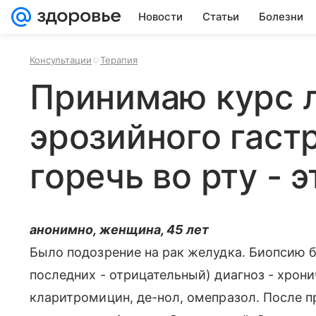
Новости
Статьи
Болезни
Консультации
Терапия
Принимаю курс л
эрозийного гаст
горечь во рту - 
анонимно, женщина, 45 лет
Было подозрение на рак желудка. Биопсию б
последних - отрицательный) диагноз - хрони
кларитромицин, де-нол, омепразол. После п