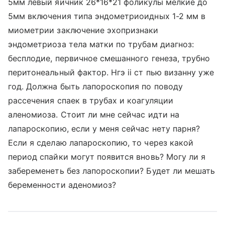
5мм левый яичник 26*16*21 фоликулы мелкие до
5мм включения типа эндометриоидных 1-2 мм в
миометрии заключение эхопризнаки
эндометриоза тела матки по трубам диагноз:
бесплодие, первичное смешанного генеза, трубно
перитонеальный фактор. Нгэ ii ст пью визанну уже
год. Должна быть лапороскопия по поводу
рассечения спаек в трубах и коагуляции
аленомиоза. Стоит ли мне сейчас идти на
лапароскопию, если у меня сейчас нету парня?
Если я сделаю лапароскопию, то через какой
период спайки могут появится вновь? Могу ли я
забеременеть без лапороскопии? Будет ли мешать
беременности аденомиоз?