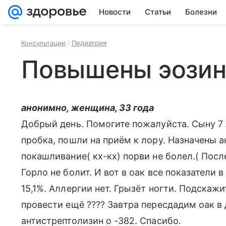
Новости
Статьи
Болезни
Консультации
Педиатрия
Повышены эози
анонимно, женщина, 33 года
Добрый день. Помогите пожалуйста. Сыну 7
пробка, пошли на приём к лору. Назначены 
покашливание( кх-кх) порви не болел.( Посл
Горло не болит. И вот в оак все показатели 
15,1%. Аллергии нет. Грызёт ногти. Подскаж
провести ещё ???? Завтра пересдадим оак в
антистрептолизин о -382. Спасибо.