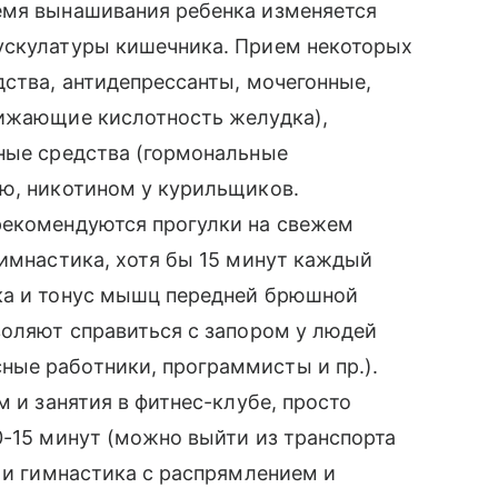
емя вынашивания ребенка изменяется
ускулатуры кишечника. Прием некоторых
дства, антидепрессанты, мочегонные,
нижающие кислотность желудка),
чные средства (гормональные
ью, никотином у курильщиков.
рекомендуются прогулки на свежем
гимнастика, хотя бы 15 минут каждый
ка и тонус мышц передней брюшной
воляют справиться с запором у людей
ые работники, программисты и пр.).
м и занятия в фитнес-клубе, просто
0-15 минут (можно выйти из транспорта
е и гимнастика с распрямлением и