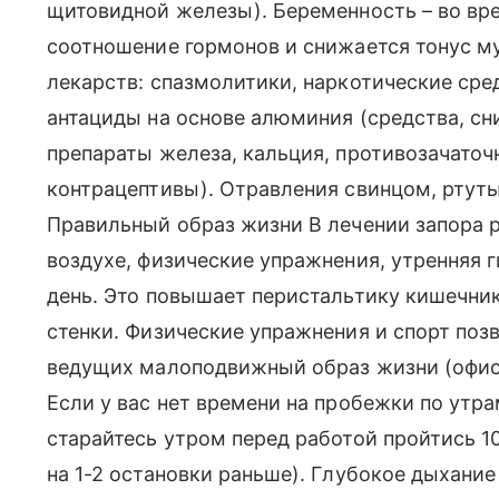
щитовидной железы). Беременность – во вр
соотношение гормонов и снижается тонус м
лекарств: спазмолитики, наркотические сре
антациды на основе алюминия (средства, с
препараты железа, кальция, противозачато
контрацептивы). Отравления свинцом, ртут
Правильный образ жизни В лечении запора 
воздухе, физические упражнения, утренняя 
день. Это повышает перистальтику кишечни
стенки. Физические упражнения и спорт поз
ведущих малоподвижный образ жизни (офисн
Если у вас нет времени на пробежки по утра
старайтесь утром перед работой пройтись 1
на 1-2 остановки раньше). Глубокое дыхани