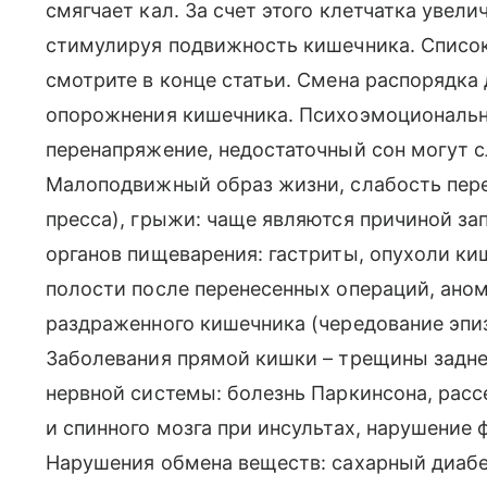
смягчает кал. За счет этого клетчатка уве
стимулируя подвижность кишечника. Список
смотрите в конце статьи. Смена распорядка
опорожнения кишечника. Психоэмоциональны
перенапряжение, недостаточный сон могут с
Малоподвижный образ жизни, слабость пер
пресса), грыжи: чаще являются причиной за
органов пищеварения: гастриты, опухоли ки
полости после перенесенных операций, ано
раздраженного кишечника (чередование эпиз
Заболевания прямой кишки – трещины задне
нервной системы: болезнь Паркинсона, расс
и спинного мозга при инсультах, нарушение 
Нарушения обмена веществ: сахарный диабе