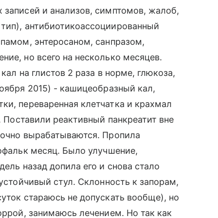
 записей и анализов, симптомов, жалоб,
 тип), антибиотикоассоциированный
спамом, энтеросаном, санпразом,
ние, но всего на несколько месяцев.
кал на глистов 2 раза в норме, глюкоза,
ноября 2015) - кашицеобразный кал,
ки, переваренная клетчатка и крахмал
е. Поставили реактивный панкреатит вне
аточно вырабатываются. Пропила
кофальк месяц. Было улучшение,
дель назад допила его и снова стало
еустойчивый стул. Склонность к запорам,
суток стараюсь не допускать вообще), но
оррой, занимаюсь лечением. Но так как