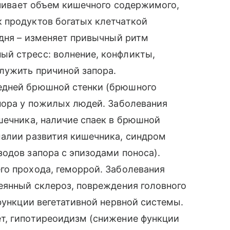
личивает объем кишечного содержимого,
 продуктов богатых клетчаткой
 дня – изменяет привычный ритм
й стресс: волнение, конфликты,
лужить причиной запора.
едней брюшной стенки (брюшного
пора у пожилых людей. Заболевания
шечника, наличие спаек в брюшной
малии развития кишечника, синдром
одов запора с эпизодами поноса).
го прохода, геморрой. Заболевания
еянный склероз, повреждения головного
функции вегетативной нервной системы.
т, гипотиреоидизм (снижение функции