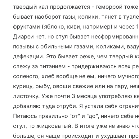
твердый кал продолжается - геморрой тоже
бывает наоборот газы, колики, тянет в туале
фруктами (яблоко, киви, например) и через 1
Диареи нет, но стул бывает несформированн
позывы с обильными газами, коликами, взду
дефекации. Это бывает реже, чем твердый ка
слежу за питанием - придерживаюсь всех ре
соленого, хлеб вообще не ем, ничего мучного
курицу, рыбу, овощи свежие или на пару, н
листочку. Уже почти 3 месяца употребляю ке
добавляю туда отруби. Я устала себя огранич
Питаюсь правильно "от" и "до", ничего себе 
стул, то жидковатый. В итоге уже не знаю чт
больше, он чаще происходит и ухудшает пр