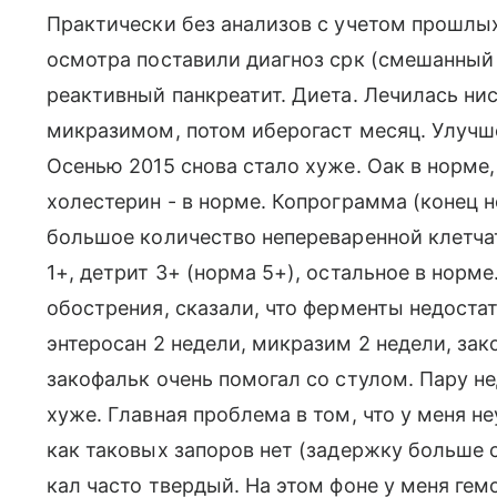
Практически без анализов с учетом прошлых
осмотра поставили диагноз срк (смешанный
реактивный панкреатит. Диета. Лечилась ни
микразимом, потом иберогаст месяц. Улучше
Осенью 2015 снова стало хуже. Оак в норме, 
холестерин - в норме. Копрограмма (конец 
большое количество непереваренной клетчат
1+, детрит 3+ (норма 5+), остальное в норм
обострения, сказали, что ферменты недост
энтеросан 2 недели, микразим 2 недели, за
закофальк очень помогал со стулом. Пару не
хуже. Главная проблема в том, что у меня н
как таковых запоров нет (задержку больше 
кал часто твердый. На этом фоне у меня гем