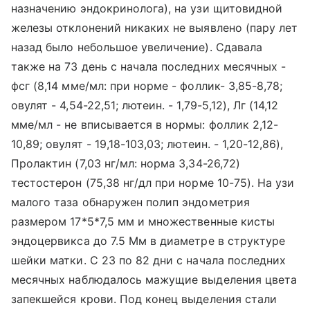
назначению эндокринолога), на узи щитовидной
железы отклонений никаких не выявлено (пару лет
назад было небольшое увеличение). Сдавала
также на 73 день с начала последних месячных -
фсг (8,14 мме/мл: при норме - фоллик- 3,85-8,78;
овулят - 4,54-22,51; лютеин. - 1,79-5,12), Лг (14,12
мме/мл - не вписывается в нормы: фоллик 2,12-
10,89; овулят - 19,18-103,03; лютеин. - 1,20-12,86),
Пролактин (7,03 нг/мл: норма 3,34-26,72)
тестостерон (75,38 нг/дл при норме 10-75). На узи
малого таза обнаружен полип эндометрия
размером 17*5*7,5 мм и множественные кисты
эндоцервикса до 7.5 Мм в диаметре в структуре
шейки матки. С 23 по 82 дни с начала последних
месячных наблюдалось мажущие выделения цвета
запекшейся крови. Под конец выделения стали