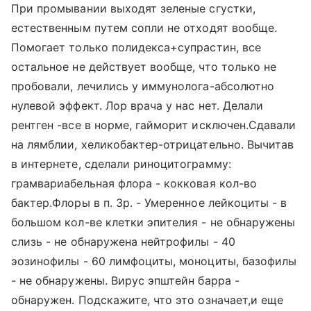
При промывании выходят зеленые сгустки,
естественным путем сопли не отходят вообще.
Помогает только полидекса+супрастин, все
остальное не действует вообще, что только не
пробовали, лечились у иммунолога-абсолютно
нулевой эффект. Лор врача у нас нет. Делали
рентген -все в норме, гайморит исключен.Сдавали
на лямблии, хеликобактер-отрицательно. Вычитав
в интернете, сделали риноцитограмму:
грамвариабельная флора - кокковая кол-во
бактер.Флоры в п. Зр. - Умеренное лейкоциты - в
большом кол-ве клетки эпителия - не обнаружены
слизь - не обнаружена нейтрофилы - 40
эозинофилы - 60 лимфоциты, моноциты, базофилы
- не обнаружены. Вирус эпштейн барра -
обнаружен. Подскажите, что это означает,и еще