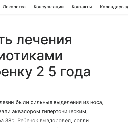
Лекарства
Консультации
Контакты
Календарь з
ть лечения
биотиками
енку 2 5 года
лезни были сильные выделения из носа,
вали аквалором гипертоническим,
ра 38c. Ребенок выздоровел, сопли