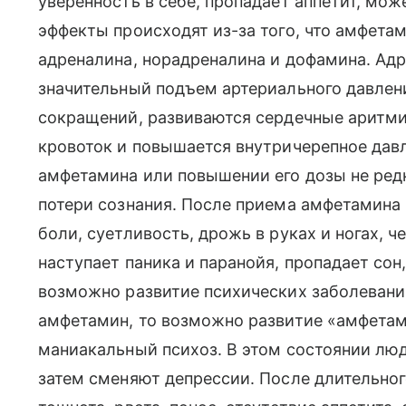
уверенность в себе, пропадает аппетит, може
эффекты происходят из-за того, что амфет
адреналина, норадреналина и дофамина. Ад
значительный подъем артериального давлен
сокращений, развиваются сердечные аритми
кровоток и повышается внутричерепное дав
амфетамина или повышении его дозы не редк
потери сознания. После приема амфетамина 
боли, суетливость, дрожь в руках и ногах, 
наступает паника и паранойя, пропадает сон
возможно развитие психических заболевани
амфетамин, то возможно развитие «амфетам
маниакальный психоз. В этом состоянии люд
затем сменяют депрессии. После длительно