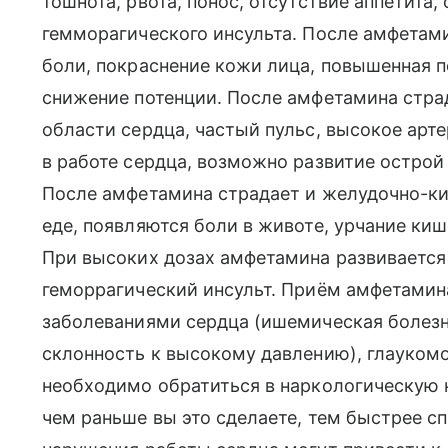
тошнота, рвота, понос, отсутствие аппетита,
гемморагического инсульта. После амфетами
боли, покраснение кожи лица, повышенная п
снижение потенции. После амфетамина страд
области сердца, частый пульс, высокое арт
в работе сердца, возможно развитие острой
После амфетамина страдает и желудочно-ки
еде, появляются боли в животе, урчание киш
При высоких дозах амфетамина развивается 
геморрагический инсульт. Приём амфетамин
заболеваниями сердца (ишемическая болезн
склонность к высокому давлению), глаукомо
необходимо обратиться в наркологическую 
чем раньше вы это сделаете, тем быстрее сп