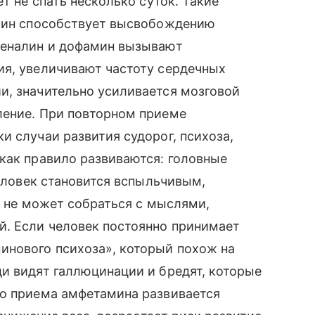
т не спать несколько суток. Такие
амин способствует высвобождению
реналин и дофамин вызывают
ия, увеличивают частоту сердечных
и, значительно усиливается мозговой
ление. При повторном приеме
и случаи развития судорог, психоза,
как правило развиваются: головные
человек становится вспыльчивым,
, не может собраться с мыслями,
й. Если человек постоянно принимает
инового психоза», который похож на
и видят галлюцинации и бредят, которые
го приема амфетамина развивается