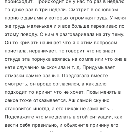
происходит. Происходит он у нас то раз в неделю
то даже раз в три недели. Смотрит в основном
порно с дамами у которых огромная грудь. У меня
же грудь маленькая и я все больше переживаю по
этому поводу. С ним я разговаривала на эту тему.
Он то кричать начинает что я с этим вопросом
пристала, нервничает, то говорит что не знает
откуда эта порнуха взялась на компе или что она в
нете случайно выскочила и т. д. Придумывает
отмазки самые разные. Предлагала вместе
смотреть, он вроде согласился, а как дело
подходит то кричит что не хочет. Позы менять в
сексе тоже отказывается. Аж самой скучно
становится иногда, а его никак не заманить. .
Подскажите что мне делать в этой ситуации, как
вести себя правильно, и обьясните причину его