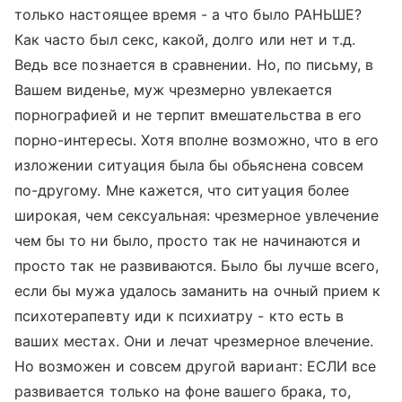
только настоящее время - а что было РАНЬШЕ?
Как часто был секс, какой, долго или нет и т.д.
Ведь все познается в сравнении. Но, по письму, в
Вашем виденье, муж чрезмерно увлекается
порнографией и не терпит вмешательства в его
порно-интересы. Хотя вполне возможно, что в его
изложении ситуация была бы обьяснена совсем
по-другому. Мне кажется, что ситуация более
широкая, чем сексуальная: чрезмерное увлечение
чем бы то ни было, просто так не начинаются и
просто так не развиваются. Было бы лучше всего,
если бы мужа удалось заманить на очный прием к
психотерапевту иди к психиатру - кто есть в
ваших местах. Они и лечат чрезмерное влечение.
Но возможен и совсем другой вариант: ЕСЛИ все
развивается только на фоне вашего брака, то,