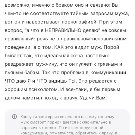
возможно, именно с браком оно и связано: Вы
чем-то не соответствуете тайным запросам мужа,
вот он и наверстывает порнографией. При этом
вопрос, "а что я НЕПРАВИЛЬНО делаю" не совсем
правильный: речь не о правильном-неправильном
поведении, а о том, КАК это видит муж. Порой
бывает так, что идеальная жена настолько
раздражает мужчину, что он гуляет к грязным и
пьяным бабам. Так что проблема в коммуникации:
ЧТО даю Я и ЧТО видишь ТЫ. Это решается с
хорошим психологом. И все-таки, я бы первым
делом наметил поход к врачу. Удачи Вам!
Консультация врача сексолога на тему «почему
муж смотрит порно» дается исключительно в
справочных целях. По итогам полученной
консультации, пожалуйста, обратитесь к врачу, в