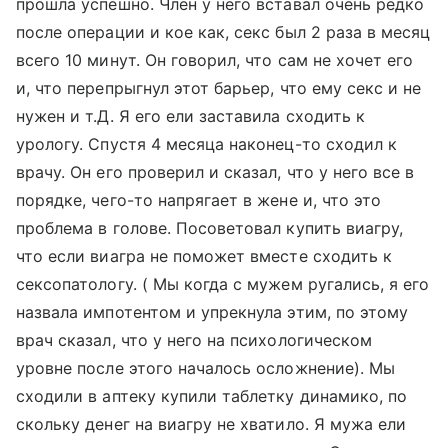
прошла успешно. Член у него вставал очень редко
после операции и кое как, секс был 2 раза в месяц
всего 10 минут. Он говорил, что сам не хочет его
и, что перепрыгнул этот барьер, что ему секс и не
нужен и т.Д. Я его ели заставила сходить к
урологу. Спустя 4 месяца наконец-то сходил к
врачу. Он его проверил и сказал, что у него все в
порядке, чего-то напрягает в жене и, что это
проблема в голове. Посоветовал купить виагру,
что если виагра не поможет вместе сходить к
сексопатологу. ( Мы когда с мужем ругались, я его
назвала импотентом и упрекнула этим, по этому
врач сказал, что у него на психологическом
уровне после этого началось осложнение). Мы
сходили в аптеку купили таблетку динамико, по
скольку денег на виагру не хватило. Я мужа ели