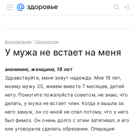
Консультации
Сексология
У мужа не встает на меня
анонимно, женщина, 18 лет
Здравствуйте, меня зовут надежда. Мне 18 лет,
моему мужу 25, живем вместе 7 месяцев, детей
нету. Помогите пожалуйста советом, не знаю, что
делать, у мужа не встает член. Когда я вышла за
него замуж, он со мной не спал потому, что у него
был фимоз. Он очень долго с этим затягивал, я его
ели уговорила сделать обрезание. Операция