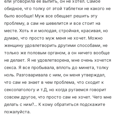
ели уговорила ее выпить, он не хотел. Самое
обидное, что толку от этой таблетки не какого не
было вообще! Муж все обещает решить эту
проблему, а сам не шевелится и все стоит на
месте. Хоть я и молодая, стройная, красивая, но
думаю, что просто муж меня не хочет. Можно
женщину удовлетворить другими способами, не
только же половым органом, а он ничего вообще
не делает. Я не удовлетворена, мне очень хочется
секса. Я все пробывала, вплоть до минета, толку
ноль. Разговаривала с ним, он меня утверждал,
что сам не знает в чем проблема, что сходит к
сексопатологу и т.Д, но когда ругаемся говорит
совсем другое, что просто сам не хочет. Чего мне
делать с ним?... К кому обратиться подскажите
пожалуйста.