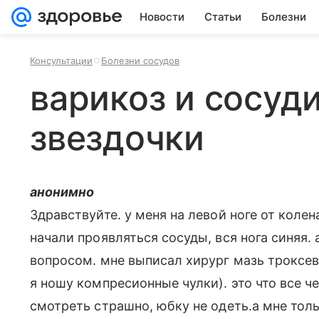
Новости
Статьи
Болезни
Консультации
Болезни сосудов
варикоз и сосуд
звездочки
анонимно
Здравствуйте. у меня на левой ноге от коле
начали проявляться сосуды, вся нога синяя.
вопросом. мне выписал хирург мазь троксева
я ношу компресионные чулки). это что все ч
смотреть страшно, юбку не одеть.а мне тол