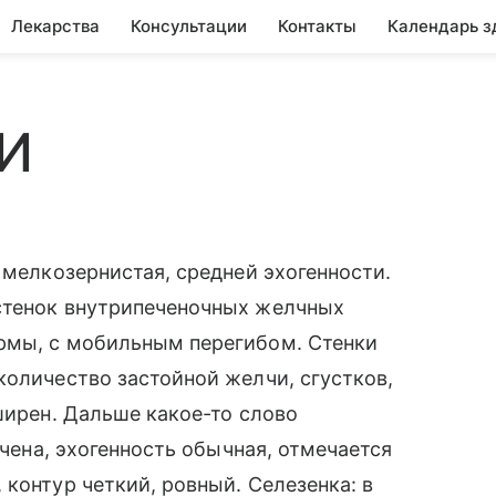
Лекарства
Консультации
Контакты
Календарь з
ЗИ
 мелкозернистая, средней эхогенности.
стенок внутрипеченочных желчных
рмы, с мобильным перегибом. Стенки
количество застойной желчи, сгустков,
ширен. Дальше какое-то слово
ичена, эхогенность обычная, отмечается
контур четкий, ровный. Селезенка: в