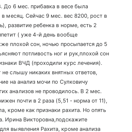
. До 6 мес. прибавка в весе была
 в месяц. Сейчас 9 мес. вес 8200, рост в
ь), развитие ребенка в норме, есть 2
ппетит ( уже 4-й день вообще
акже плохой сон, ночью просыпается до 5
ъясняют потливость ног и рук,плохой сон
изнаки ВЧД (проходили курс лечения).
т не слышу никаких внятных ответов,
ение на анализ мочи по Сулковичу
их анализов не проводилось. В 2 мес.
жен почти в 2 раза (5,51 - норма от 11),
ла, кроме как признаки рахита. Но опять
ла. Ирина Викторовна,подскажите
для выявления Рахита, кроме анализа