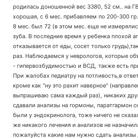
родилась доношенной вес 3380, 52 см.. на ГВ
хорошая, с 6 мес. прибавляем по 200-300 гр.
8 мес. был 72 (в этом мес. еще не измерялис
зуба. В последние время у ребенка плохой а
отказывается от еды, сосет только грудь),т
раз. Наблюдаемся у неврологов, которые об
- гипервозбудимостью и ВСД, также есть пр
При жалобах педиатру на потливость,в отве
кроме как "ну это рахит наверное" (направл
выпрашиваю сама каждый раз), никаких друг
сдавали анализы на гормоны, паратгармон сни
были у эндокринолога, тоже ничего не сказа
же никакого лечения и анализов не назначи
пожалуйста какие нам нужно сдать анализы 