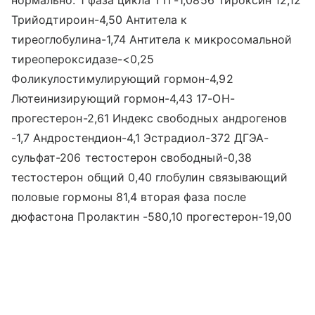
нормально. 1 фаза цикла ТТГ-1,0856 Тироксин 12,12
Трийодтироин-4,50 Антитела к
тиреоглобулина-1,74 Антитела к микросомальной
тиреопероксидазе-<0,25
Фоликулостимулирующий гормон-4,92
Лютеинизирующий гормон-4,43 17-ОН-
прогестерон-2,61 Индекс свободных андрогенов
-1,7 Андростендион-4,1 Эстрадиол-372 ДГЭА-
сульфат-206 тестостерон свободный-0,38
тестостерон общий 0,40 глобулин связывающий
половые гормоны 81,4 вторая фаза после
дюфастона Пролактин -580,10 прогестерон-19,00