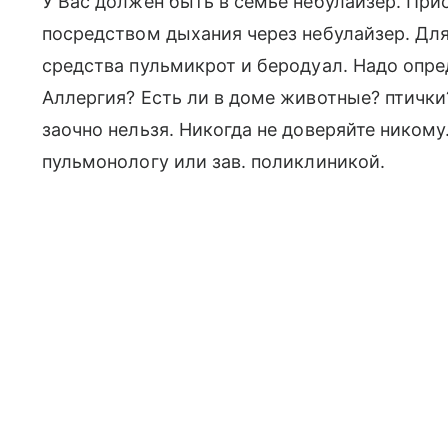
У Вас должен быть в семье небулайзер. Пр
посредством дыхания через небулайзер. Дл
средства пульмикрот и беродуал. Надо опре
Аллергия? Есть ли в доме животные? птичк
заочно нельзя. Никогда не доверяйте никому
пульмонологу или зав. поликлиникой.