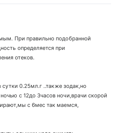
имым. При правильно подобранной
дность определяется при
ения отеков.
 сутки 0.25мл.г ..также зодак,но
 ночью с 12до 3часов ночи,врачи скорой
бирают,мы с 6мес так маемся,