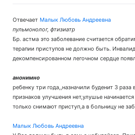
Отвечает
Малык Любовь Андреевна
пульмонолог, фтизиатр
Бр. астма это заболевание считается обрат
терапии приступов не должно быть. Инвали
декомпенсированном легочном сердце появл
анонимно
ребенку три года,,назначили буденит 3 раза в
признаков улучшения нет,улушье начинается
только снимают приступ,а в больницу не за
Малык Любовь Андреевна