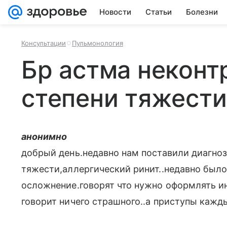
Новости
Статьи
Болезни
Консультации
Пульмонология
Бр астма неконт
степени тяжести
анонимно
добрый день.недавно нам поставили диагноз
тяжести,аллергический ринит..недавно был
осложнение.говорят что нужно оформлять и
говорит ничего страшного..а приступы кажд