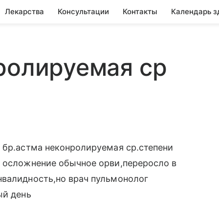
Лекарства
Консультации
Контакты
Календарь з
ролируемая ср
 бр.астма неконролируемая ср.степени
о осложнение обычное орви,переросло в
нвалидность,но врач пульмонолог
ый день