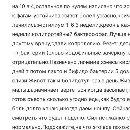
на 10 в 4,остальное по нулям.написано что з
к фагам устойчива.живот болел ужасно,крич
лечились:мотилиум 1-6 3 недели,креон в ка
недели,колипротейный бактероофаг. Лучше н
другому врачу,сдали копрологию. Рез-т: де
++,бактерии (слово йодофильные зачеркнуто
отрицательно.Назначено лечение :смесь кис
дней т потом лакто и бифидо бактерии 5 доз
слизи.Живот так и болит,стул раз в день.Жи
малыша,начинает вертеться когда засыпает,п
готов съесть сколько угодно еды,как будто 
боль.долго качаю,иногда даем ношпу. Сейчас
смотреть что будет неделю. Сил нет.жалко р
нормально.Подскажите,не что это все похоже