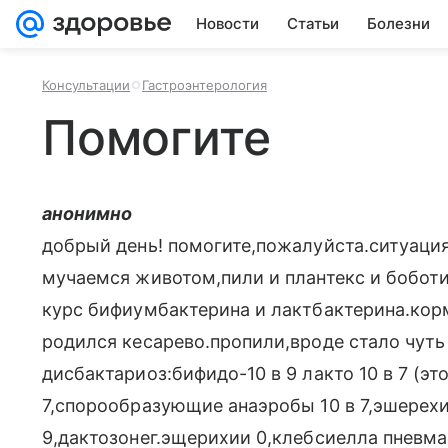
Новости
Статьи
Болезни
Консультации
Гастроэнтерология
Помогите
анонимно
добрый день! помогите,пожалуйста.ситуаци
мучаемся животом,пили и плантекс и боботи
курс бифиумбактерина и лактбактерина.ко
родился кесарево.пропили,вроде стало чуть
дисбактариоз:бифидо-10 в 9 лакто 10 в 7 (это
7,спорообразующие анаэробы 10 в 7,эшерехии
9,дактозонег.эщерихии 0,клебсиелла пневман