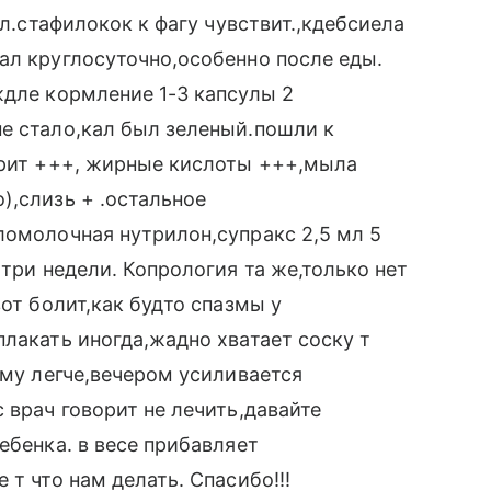
ол.стафилокок к фагу чувствит.,кдебсиела
ал круглосуточно,особенно после еды.
ждле кормление 1-3 капсулы 2
е стало,кал был зеленый.пошли к
трит +++, жирные кислоты +++,мыла
),слизь + .остальное
ломолочная нутрилон,супракс 2,5 мл 5
 три недели. Копрология та же,только нет
вот болит,как будто спазмы у
лакать иногда,жадно хватает соску т
ему легче,вечером усиливается
 врач говорит не лечить,давайте
ебенка. в весе прибавляет
 т что нам делать. Спасибо!!!