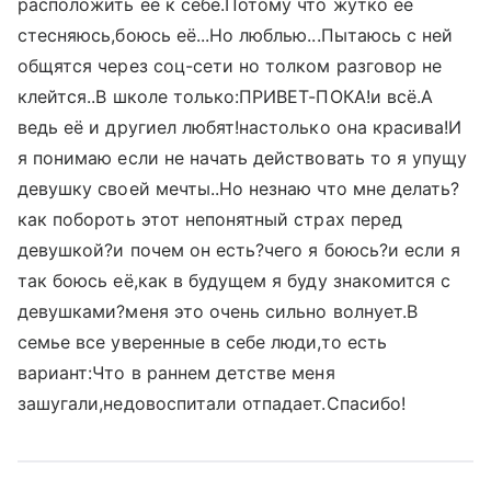
расположить её к себе.Потому что жутко её
стесняюсь,боюсь её...Но люблью...Пытаюсь с ней
общятся через соц-сети но толком разговор не
клейтся..В школе только:ПРИВЕТ-ПОКА!и всё.А
ведь её и другиел любят!настолько она красива!И
я понимаю если не начать действовать то я упущу
девушку своей мечты..Но незнаю что мне делать?
как побороть этот непонятный страх перед
девушкой?и почем он есть?чего я боюсь?и если я
так боюсь её,как в будущем я буду знакомится с
девушками?меня это очень сильно волнует.В
семье все уверенные в себе люди,то есть
вариант:Что в раннем детстве меня
зашугали,недовоспитали отпадает.Спасибо!