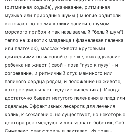
(ритмичная ходьба), укачивание, ритмичная
музыка или природные шумы ( многие родители
включают во время колики записи с шумом
морского прибоя и так называемый "белый шум"),
тепло на животик младенца ( фланелевая пеленка
или платочек), массаж живота круговыми
движениями по часовой стрелке, выкладывание
ребенка на живот ( свой - поза "пузо к пузу" - и
согревание, и ритмичный стук маминого или
папиного сердца рядом, и положение на животе,
которое уменьшает вздутие кишечника). Иногда
достаточно бывает нетугого пеленания в плед или
одеяльце. Эффективных лекарств для лечения
колик, к сожалению, не существует; но некоторые
доктора рекомендуют использовать боботик, Саб
Симплекс, спаскупрель и лактазар. Из трав -