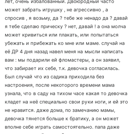
лет, очень избалованный. Двоюродный часто
может забрать игрушку , не агрессивно , а
спросив , я возьму, да ? тебе же ненадо да ? давай
я тебе сделаю прическу ? нет, давай ! а она молча
может кривиться или плакать, или попытаться
убежать и прибежать ко мне или маме. случай на
её ДР 4 дня назад навел меня на мысли написать
вам : мы подарили ей фломастеры, а он заявил,
что забирает их себе, т.к. девочка согласилась.
Был случай что из садика приходила без
настроения, после некоторого времени мама
узнала, что в саду на тихом часе какая то девочка
кладет на неё специально свои руки ноги, и ей это
не нравится. даже дома, по замечанию мамы,
девочка тянется больше к братику, а он может
вполне себе играть самостоятельно. папа даже