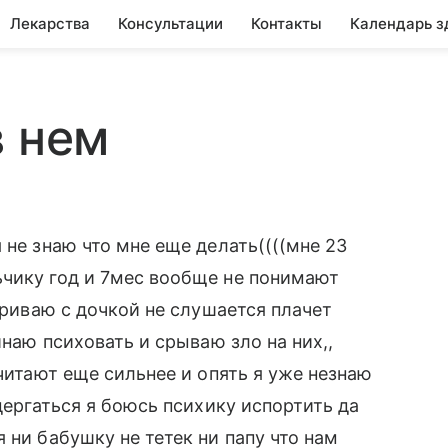
Лекарства
Консультации
Контакты
Календарь з
в нем
 не знаю что мне еще делать((((мне 23
ьчику год и 7мес вообще не понимают
вариваю с дочкой не слушается плачет
инаю психовать и срываю зло на них,,
ачитают еще сильнее и опять я уже незнаю
 дергаться я боюсь психику испортить да
 ни бабушку не тетек ни папу что нам