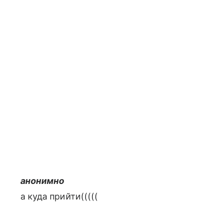
анонимно
а куда прийти(((((