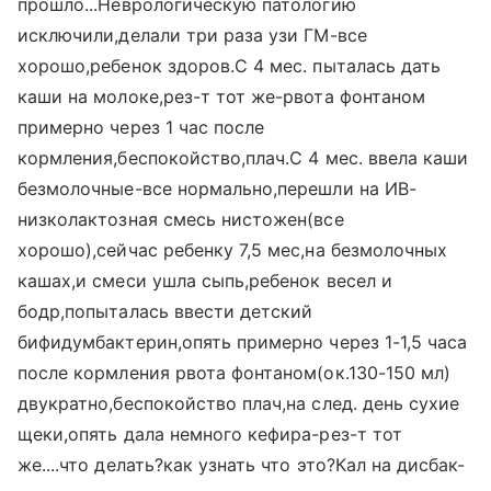
прошло...Неврологическую патологию
исключили,делали три раза узи ГМ-все
хорошо,ребенок здоров.С 4 мес. пыталась дать
каши на молоке,рез-т тот же-рвота фонтаном
примерно через 1 час после
кормления,беспокойство,плач.С 4 мес. ввела каши
безмолочные-все нормально,перешли на ИВ-
низколактозная смесь нистожен(все
хорошо),сейчас ребенку 7,5 мес,на безмолочных
кашах,и смеси ушла сыпь,ребенок весел и
бодр,попыталась ввести детский
бифидумбактерин,опять примерно через 1-1,5 часа
после кормления рвота фонтаном(ок.130-150 мл)
двукратно,беспокойство плач,на след. день сухие
щеки,опять дала немного кефира-рез-т тот
же....что делать?как узнать что это?Кал на дисбак-