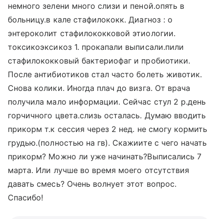
немного зелени много слизи и пеной.опять в
больницу.в кале стафилококк. Диагноз : о
энтероколит стафилококковой этиологии.
токсикоэксикоз 1. прокапали выписали.пили
стафилококковый бактериофаг и пробиотики.
После антибиотиков стал часто болеть животик.
Снова колики. Иногда плач до визга. От врача
получила мало информации. Сейчас стул 2 р.день
горчичного цвета.слизь осталась. Думаю вводить
прикорм т.к сессия через 2 нед. не смогу кормить
грудью.(полностью на гв). Скажиите с чего начать
прикорм? Можно ли уже начинать?Выписались 7
марта. Или лучше во время моего отсутствия
давать смесь? Очень волнует этот вопрос.
Спасибо!