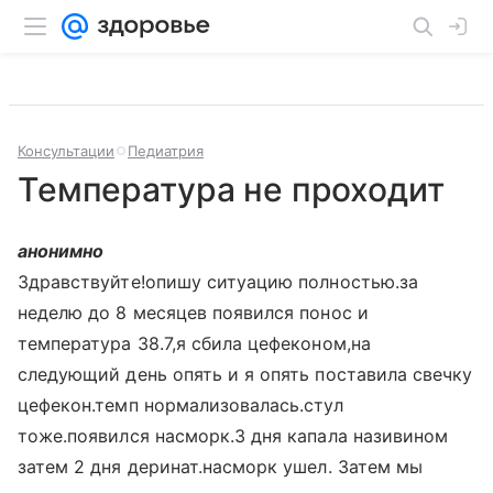
Консультации
Педиатрия
Температура не проходит
анонимно
Здравствуйте!опишу ситуацию полностью.за
неделю до 8 месяцев появился понос и
температура 38.7,я сбила цефеконом,на
следующий день опять и я опять поставила свечку
цефекон.темп нормализовалась.стул
тоже.появился насморк.3 дня капала називином
затем 2 дня деринат.насморк ушел. Затем мы