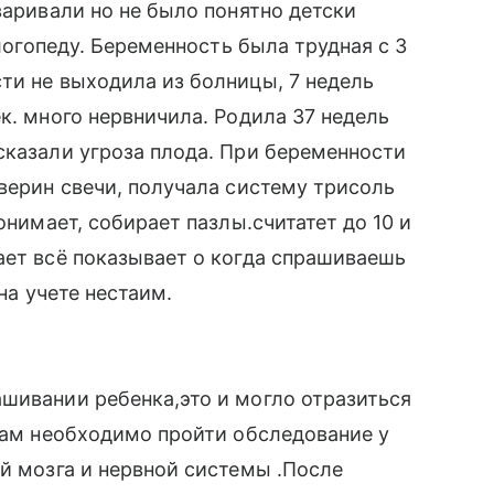
варивали но не было понятно детски
 логопеду. Беременность была трудная с 3
ти не выходила из болницы, 7 недель
к. много нервничила. Родила 37 недель
сказали угроза плода. При беременности
аверин свечи, получала систему трисоль
онимает, собирает пазлы.считатет до 10 и
ает всё показывает о когда спрашиваешь
 на учете нестаим.
шивании ребенка,это и могло отразиться
 Вам необходимо пройти обследование у
ей мозга и нервной системы .После