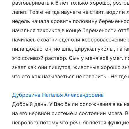
разговаривать к 6 лет только хорошо, розго
лепет. Тоже не где научете не стаит, водили
недель начала кровить половину беременнос
началься таксикоз,в конце беремености оттё
начилась схватки зделоли кесеровасечение 
пила дюфастон, но шпа, цирукал уколы, пап
это солевой раствор. Сын у меня всё умет. п
знает как они пишутся, животные хорошо зн
что это как называеться не говарить . Не где
Дубровина Наталья Александровна
Добрый день. У Вас были осложнения в вына
на его нервной системе и состоянии мозга.
невролога,потому что речь является функци