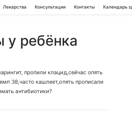
Лекарства
Консультации
Контакты
Календарь з
 у ребёнка
ларингит, пропили клацид,сейчас опять
темп 38,часто кашлеет,опять прописали
имать антибиотики?