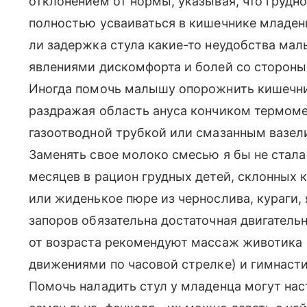
отклонением от нормы, указывая, что грудн
полностью усваиваться в кишечнике младен
ли задержка стула какие-то неудобства мал
явлениями дискомфорта и болей со стороны 
Иногда помочь малышу опорожнить кишечни
раздражая область ануса кончиком термометр
газоотводной трубкой или смазанным вазел
Заменять свое молоко смесью я бы не стала 
месяцев в рацион грудных детей, склонных 
или жиденькое пюре из чернослива, кураги, 
запоров обязательна достаточная двигатель
от возраста рекомендуют массаж животика
движениями по часовой стрелке) и гимнасти
Помочь наладить стул у младенца могут нас