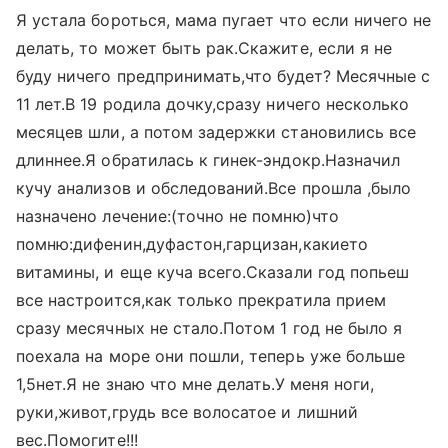
Я устала бороться, мама пугает что если ничего не
делать, то может быть рак.Скажите, если я не
буду ничего предпринимать,что будет? Месячные с
11 лет.В 19 родила дочку,сразу ничего несколько
месяцев шли, а потом задержки становились все
длиннее.Я обратилась к гинек-эндокр.Назначил
кучу анализов и обследований.Все прошла ,было
назначено лечение:(точно не помню)что
помню:дифенин,дуфастон,гарцизан,какието
витамины, и еще куча всего.Сказали год попьеш
все настроится,как только прекратила прием
сразу месячных не стало.Потом 1 год не было я
поехала на море они пошли, теперь уже больше
1,5нет.Я не знаю что мне делать.У меня ноги,
руки,живот,грудь все волосатое и лишний
вес.Помогите!!!