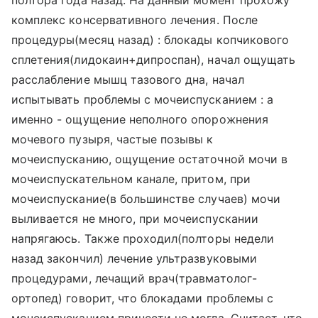
полтора года назад. На данный момент прохожу
комплекс консервативного лечения. После
процедуры(месяц назад) : блокады копчикового
сплетения(лидокаин+дипроспан), начал ощущать
расслабление мышц тазового дна, начал
испытывать проблемы с мочеиспусканием : а
именно - ощущение неполного опорожнения
мочевого пузыря, частые позывы к
мочеиспусканию, ощущение остаточной мочи в
мочеиспускательном канале, притом, при
мочеиспускание(в большинстве случаев) мочи
выливается не много, при мочеиспускании
напрягаюсь. Также проходил(полторы недели
назад закончил) лечение ультразвуковыми
процедурами, лечащий врач(травматолог-
ортопед) говорит, что блокадами проблемы с