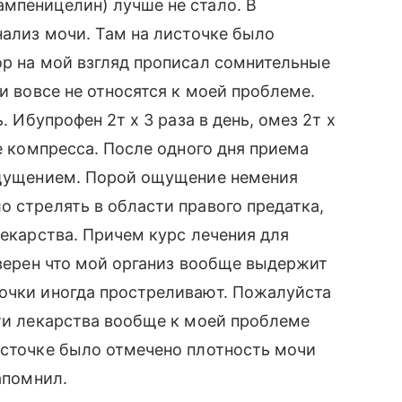
мпеницелин) лучше не стало. В
нализ мочи. Там на листочке было
ор на мой взгляд прописал сомнительные
 и вовсе не относятся к моей проблеме.
. Ибупрофен 2т х 3 раза в день, омез 2т х
ве компресса. После одного дня приема
 ощущением. Порой ощущение немения
о стрелять в области правого предатка,
лекарства. Причем курс лечения для
уверен что мой организ вообще выдержит
почки иногда простреливают. Пожалуйста
эти лекарства вообще к моей проблеме
источке было отмечено плотность мочи
апомнил.