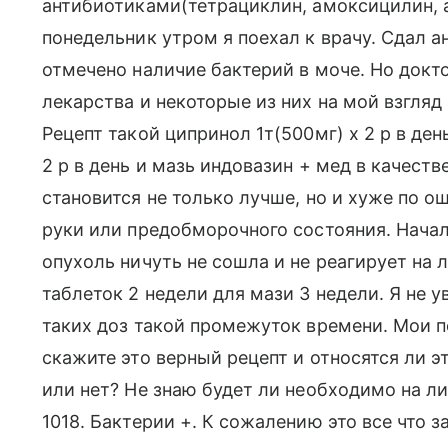
антибиотиками(тетрациклин, амоксицилин, а
понедельник утром я поехал к врачу. Сдал а
отмечено наличие бактерий в моче. Но докт
лекарства и некоторые из них на мой взгляд
Рецепт такой ципринол 1т(500мг) х 2 р в день
2 р в день и мазь индовазин + мед в качест
становится не только лучше, но и хуже по
руки или предобморочного состояния. Начал
опухоль ничуть не сошла и не реагирует на 
таблеток 2 недели для мази 3 недели. Я не 
таких доз такой промежуток времени. Мои 
скажите это верный рецепт и относятся ли 
или нет? Не знаю будет ли необходимо на л
1018. Бактерии +. К сожалению это все что з