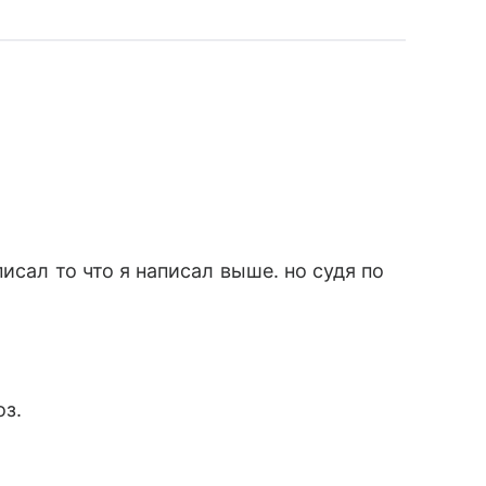
исал то что я написал выше. но судя по
оз.