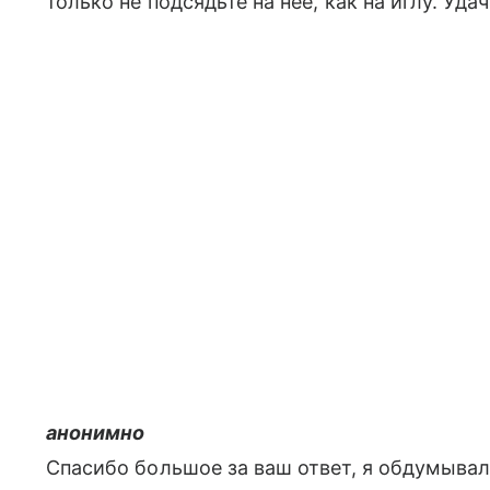
только не подсядьте на нее, как на иглу. Удач
анонимно
Спасибо большое за ваш ответ, я обдумывал