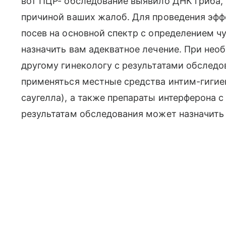
вот ПЦР- обследование выявило ДНК гриба, 
причиной ваших жалоб. Для проведения эфф
посев на основной спектр с определением ч
назначить вам адекватное лечение. При нео
другому гинекологу с результатами обследо
применяться местные средства интим-гигиен
саугелла), а также препараты интерферона с
результатам обследования может назначить