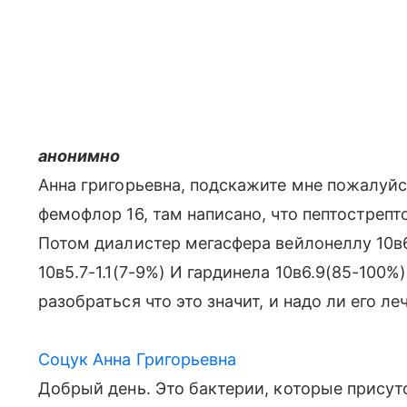
анонимно
Анна григорьевна, подскажите мне пожалуйст
фемофлор 16, там написано, что пептострепто
Потом диалистер мегасфера вейлонеллу 10в
10в5.7-1.1(7-9%) И гардинела 10в6.9(85-100
разобраться что это значит, и надо ли его ле
Соцук Анна Григорьевна
Добрый день. Это бактерии, которые присут