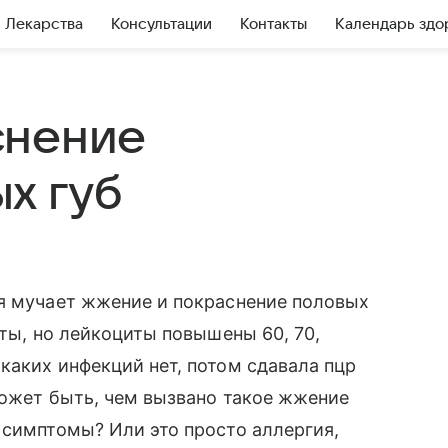
Лекарства
Консультации
Контакты
Календарь здо
снение
х губ
ня мучает жжение и покраснение половых
оты, но лейкоциты повышены 60, 70,
каких инфекций нет, потом сдавала пцр
может быть, чем вызвано такое жжение
 симптомы? Или это просто аллергия,