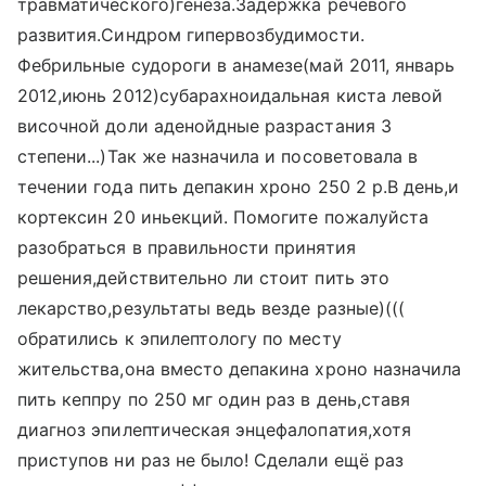
травматического)генеза.Задержка речевого
развития.Синдром гипервозбудимости.
Фебрильные судороги в анамезе(май 2011, январь
2012,июнь 2012)субарахноидальная киста левой
височной доли аденойдные разрастания 3
степени...)Так же назначила и посоветовала в
течении года пить депакин хроно 250 2 р.В день,и
кортексин 20 иньекций. Помогите пожалуйста
разобраться в правильности принятия
решения,действительно ли стоит пить это
лекарство,результаты ведь везде разные)(((
обратились к эпилептологу по месту
жительства,она вместо депакина хроно назначила
пить кеппру по 250 мг один раз в день,ставя
диагноз эпилептическая энцефалопатия,хотя
приступов ни раз не было! Сделали ещё раз