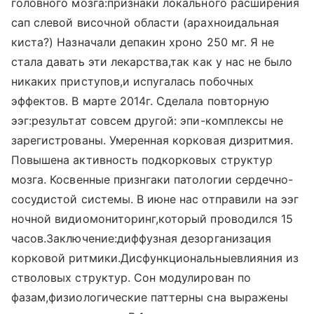
головного мозга:признаки локального расширения
сап слевой височной области (арахноидальная
киста?) Назначали депакин хроно 250 мг. Я не
стала давать эти лекарства,так как у нас не было
никаких приступов,и испугалась побочных
эффектов. В марте 2014г. Сделала повторную
ээг:результат совсем другой: эпи-комплексы не
зарегистрованы. Умеренная корковая дизритмия.
Повышена активность подкорковых структур
мозга. Косвенные признгаки патологии сердечно-
сосудистой системы. В июне нас отправили на ээг
ночной видиомониторинг,который проводился 15
часов.Заключение:диффузная дезорганизация
корковой ритмики.Дисфункциональныевлияния из
стволовых структур. Сон модулирован по
фазам,физиологические паттерны сна выражены