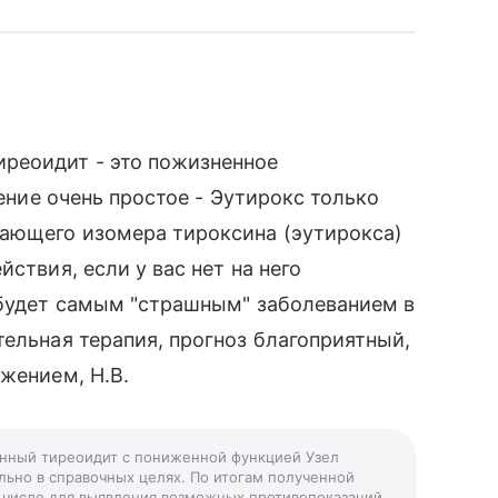
реоидит - это пожизненное
чение очень простое - Эутирокс только
ающего изомера тироксина (эутирокса)
ствия, если у вас нет на него
 будет самым "страшным" заболеванием в
тельная терапия, прогноз благоприятный,
жением, Н.В.
унный тиреоидит с пониженной функцией Узел
ьно в справочных целях. По итогам полученной
ом числе для выявления возможных противопоказаний.