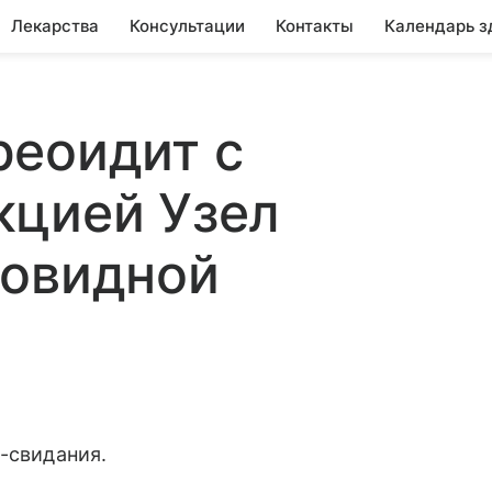
Лекарства
Консультации
Контакты
Календарь з
реоидит с
кцией Узел
товидной
о-свидания.