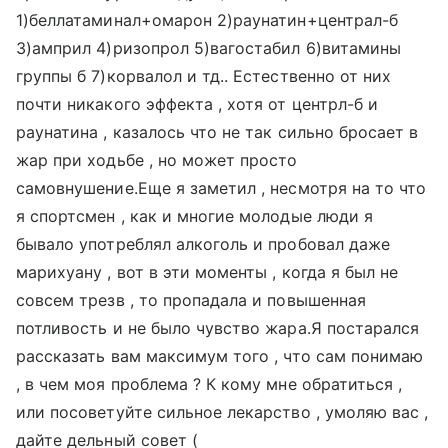
1)беллатаминал+омарон 2)раунатин+централ-б
3)амприл 4)ризопрол 5)вагостабил 6)витамины
группы б 7)корвалол и тд.. Естественно от них
почти никакого эффекта , хотя от центрл-б и
раунатина , казалось что не так сильно бросает в
жар при ходьбе , но может просто
самовнушение.Еще я заметил , несмотря на то что
я спортсмен , как и многие молодые люди я
бывало употреблял алкоголь и пробовал даже
марихуану , вот в эти моменты , когда я был не
совсем трезв , то пропадала и повышенная
потливость и не было чувство жара.Я постарался
рассказать вам максимум того , что сам понимаю
, в чем моя проблема ? К кому мне обратиться ,
или посоветуйте сильное лекарство , умоляю вас ,
дайте дельный совет (