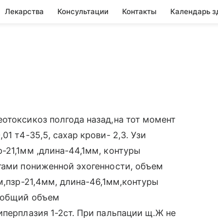
Лекарства
Консультации
Контакты
Календарь з
отоксикоз полгода назад,на тот момент
1 т4-35,5, сахар крови- 2,3. Узи
-21,1мм ,длина-44,1мм, контуры
гами пониженной эхогенности, объем
м,пзр-21,4мм, длина-46,1мм,контуры
) общий объем
иперплазия 1-2ст. При пальпации щ.Ж не