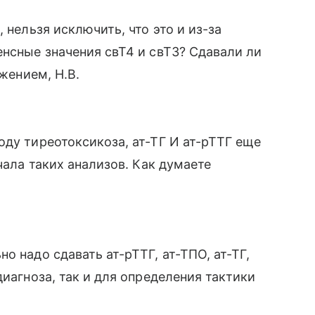
 нельзя исключить, что это и из-за
енсные значения свТ4 и свТ3? Сдавали ли
ажением, Н.В.
оду тиреотоксикоза, ат-ТГ И ат-рТТГ еще
чала таких анализов. Как думаете
о надо сдавать ат-рТТГ, ат-ТПО, ат-ТГ,
диагноза, так и для определения тактики