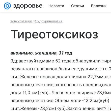
Новости
Статьи
Болезни
Консультации
Эндокринология
Тиреотоксикоз
анонимно, женщина, 31 год
Здравствуйте,маме 52 года,обнаружили тире
результаты анализов были следущими: ттг-0,0
щит.Железы: правая доля-ширина 22,7мм,пзр
неровные,нечеткие,эхогенность средняя,оча
доли 11,0 см(куб). Левая доля ширина-23,6м
неровные,нечеткие.Объем доли-12,2см(куб
щит.Железы-23,2см(куб).Заключение: аит? Г