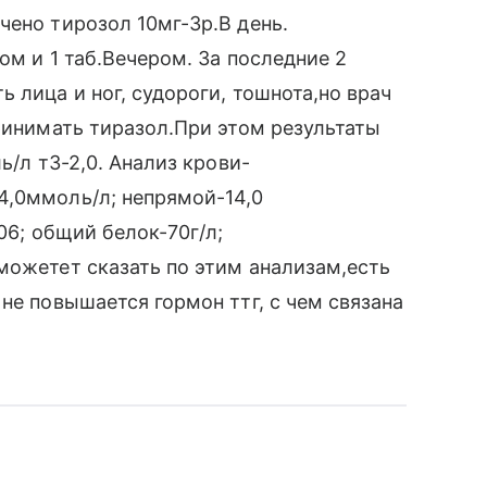
чено тирозол 10мг-3р.В день.
ом и 1 таб.Вечером. За последние 2
 лица и ног, судороги, тошнота,но врач
принимать тиразол.При этом результаты
ь/л т3-2,0. Анализ крови-
4,0ммоль/л; непрямой-14,0
06; общий белок-70г/л;
можетет сказать по этим анализам,есть
не повышается гормон ттг, с чем связана