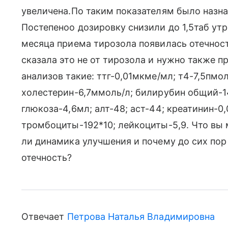
увеличена.По таким показателям было назна
Постепеноо дозировку снизили до 1,5таб утр
месяца приема тирозола появилась отечность
сказала это не от тирозола и нужно также 
анализов такие: ттг-0,01мкме/мл; т4-7,5пмол
холестерин-6,7ммоль/л; билирубин общий-1
глюкоза-4,6мл; алт-48; аст-44; креатинин-0,
тромбоциты-192*10; лейкоциты-5,9. Что вы 
ли динамика улучшения и почему до сих пор 
отечность?
Отвечает
Петрова Наталья Владимировна