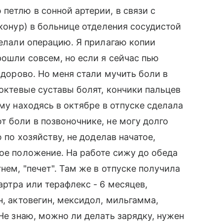
петлю в сонной артерии, в связи с
йконур) в больнице отделения сосудистой
делали операцию. Я прилагаю копии
рошли совсем, но если я сейчас пью
 здорово. Но меня стали мучить боли в
локтевые суставы болят, кончики пальцев
ому находясь в октябре в отпуске сделала
т боли в позвоночнике, не могу долго
ю по хозяйству, не доделав начатое,
ное положение. На работе сижу до обеда
нем, "печет". Там же в отпуске получила
артра или терафлекс - 6 месяцев,
н, актовегин, мексидол, мильгамма,
 Не знаю, можно ли делать зарядку, нужен