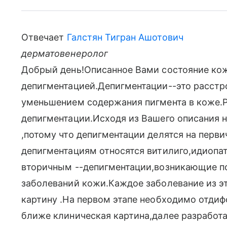
Отвечает
Галстян Тигран Ашотович
дерматовенеролог
Добрый день!Описанное Вами состояние ко
депигментацией.Депигментации--это расстр
уменьшением содержания пигмента в коже.
депигментации.Исходя из Вашего описания 
,потому что депигментации делятся на перв
депигментациям относятся витилиго,идиопа
вторичным --депигментации,возникающие п
заболеваний кожи.Каждое заболевание из э
картину .На первом этапе необходимо отди
ближе клиническая картина,далее разработ