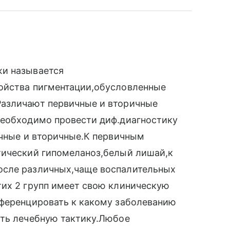
жи называется
ойства пигментации,обусловленные
Различают первичные и вторичные
необходимо провести диф.диагностику
ичные и вторичные.К первичным
тический гипомеланоз,белый лишай,к
осле различных,чаще воспалительных
тих 2 групп имеет свою клиническую
фференцировать к какому заболеванию
ать лечебную тактику.Любое