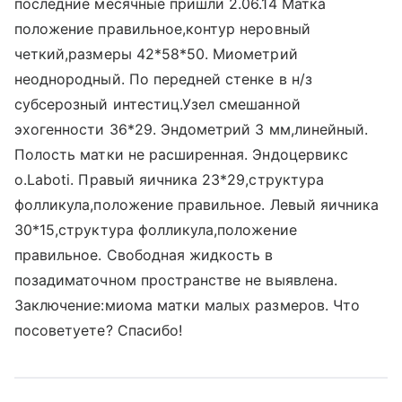
последние месячные пришли 2.06.14 Матка
положение правильное,контур неровный
четкий,размеры 42*58*50. Миометрий
неоднородный. По передней стенке в н/з
субсерозный интестиц.Узел смешанной
эхогенности 36*29. Эндометрий 3 мм,линейный.
Полость матки не расширенная. Эндоцервикс
о.Laboti. Правый яичника 23*29,структура
фолликула,положение правильное. Левый яичника
30*15,структура фолликула,положение
правильное. Свободная жидкость в
позадиматочном пространстве не выявлена.
Заключение:миома матки малых размеров. Что
посоветуете? Спасибо!