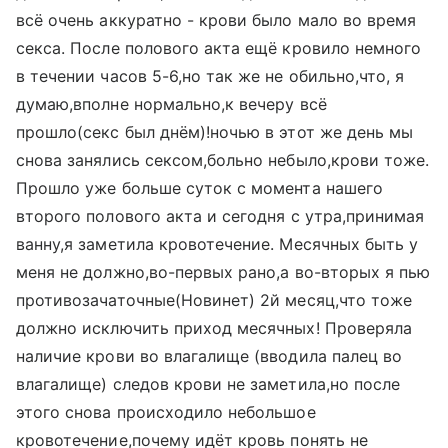
всё очень аккуратно - крови было мало во время
секса. После полового акта ещё кровило немного
в течении часов 5-6,но так же не обильно,что, я
думаю,вполне нормально,к вечеру всё
прошло(секс был днём)!ночью в этот же день мы
снова занялись сексом,больно небыло,крови тоже.
Прошло уже больше суток с момента нашего
второго полового акта и сегодня с утра,принимая
ванну,я заметила кровотечение. Месячных быть у
меня не должно,во-первых рано,а во-вторых я пью
противозачаточные(Новинет) 2й месяц,что тоже
должно исключить приход месячных! Проверяла
наличие крови во влагалище (вводила палец во
влагалище) следов крови не заметила,но после
этого снова происходило небольшое
кровотечение,почему идёт кровь понять не