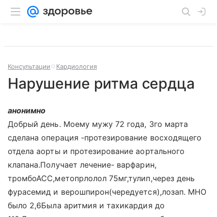
Консультации
Кардиология
Нарушение ритма сердца
анонимно
Добрый день. Моему мужу 72 года, 3го марта
сделана операция -протезирование восходящего
отдела аорты и протезирование аортального
клапана.Получает лечение- варфарин,
тромбоАСС,метопрлолол 75мг,тулип,через день
фурасемид и верошпирон(чередуется),лозап. МНО
было 2,6Была аритмия и тахикардия до